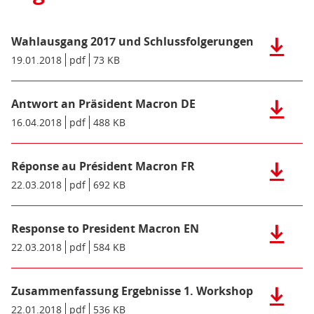
Wahlausgang 2017 und Schlussfolgerungen
Herunter
der
Datum/Gültigkeit:
19.01.2018
Dateiformat:
pdf
Dateigröße:
73 KB
Metadaten:
Datei:
Wahlaus
Antwort an Präsident Macron DE
2017
Herunter
und
der
Datum/Gültigkeit:
16.04.2018
Dateiformat:
pdf
Dateigröße:
488 KB
Metadaten:
Schlussf
Datei:
(pdf),
Antwort
73
Réponse au Président Macron FR
an
Herunter
KB)
Präsiden
der
Datum/Gültigkeit:
22.03.2018
Dateiformat:
pdf
Dateigröße:
692 KB
Metadaten:
Macron
Datei:
DE
Réponse
(pdf),
Response to President Macron EN
au
Herunter
488
Présiden
der
Datum/Gültigkeit:
22.03.2018
Dateiformat:
pdf
Dateigröße:
584 KB
Metadaten:
KB)
Macron
Datei:
FR
Respons
(pdf),
Zusammenfassung Ergebnisse 1. Workshop
to
Herunter
692
Presiden
der
Datum/Gültigkeit:
22.01.2018
Dateiformat:
pdf
Dateigröße:
536 KB
Metadaten: