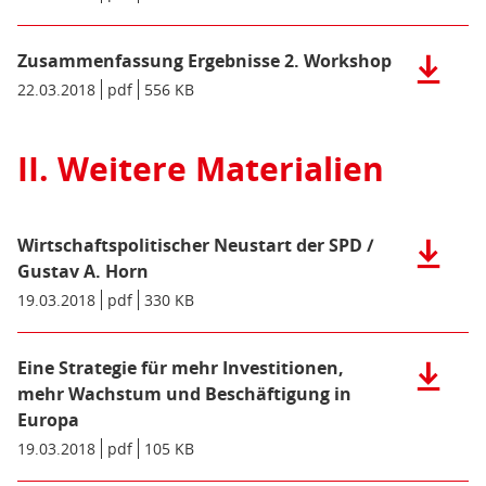
KB)
Macron
Datei:
EN
Zusamme
(pdf),
Zusammenfassung Ergebnisse 2. Workshop
Ergebnis
Herunter
584
1.
der
Datum/Gültigkeit:
22.03.2018
Dateiformat:
pdf
Dateigröße:
556 KB
Metadaten:
KB)
Worksho
Datei:
(pdf),
Zusamme
536
Ergebnis
II. Weitere Materialien
KB)
2.
Worksho
(pdf),
Wirtschaftspolitischer Neustart der SPD /
Herunter
556
der
Gustav A. Horn
KB)
Datei:
Datum/Gültigkeit:
19.03.2018
Dateiformat:
pdf
Dateigröße:
330 KB
Metadaten:
Wirtschaf
Neustart
der
Eine Strategie für mehr Investitionen,
Herunter
SPD
der
mehr Wachstum und Beschäftigung in
/
Datei:
Europa
Gustav
Eine
Datum/Gültigkeit:
19.03.2018
Dateiformat:
pdf
Dateigröße:
105 KB
Metadaten:
A.
Strategie
Horn