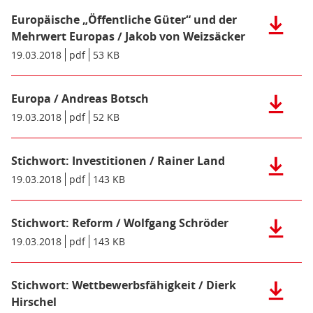
für
(pdf),
mehr
Europäische „Öffentliche Güter“ und der
Herunter
330
Investiti
der
Mehrwert Europas / Jakob von Weizsäcker
KB)
mehr
Datei:
Datum/Gültigkeit:
19.03.2018
Dateiformat:
pdf
Dateigröße:
53 KB
Metadaten:
Wachstu
Europäis
und
„Öffentli
Beschäft
Güter“
Europa / Andreas Botsch
Herunter
in
und
der
Datum/Gültigkeit:
19.03.2018
Dateiformat:
pdf
Dateigröße:
52 KB
Metadaten:
Europa
der
Datei:
(pdf),
Mehrwer
Europa
105
Europas
Stichwort: Investitionen / Rainer Land
/
Herunter
KB)
/
Andreas
der
Datum/Gültigkeit:
19.03.2018
Dateiformat:
pdf
Dateigröße:
143 KB
Metadaten:
Jakob
Botsch
Datei:
von
(pdf),
Stichwort
Weizsäck
52
Stichwort: Reform / Wolfgang Schröder
Investiti
Herunter
(pdf),
KB)
/
der
Datum/Gültigkeit:
19.03.2018
Dateiformat:
pdf
Dateigröße:
143 KB
Metadaten:
53
Rainer
Datei:
KB)
Land
Stichwort
(pdf),
Stichwort: Wettbewerbsfähigkeit / Dierk
Reform
Herunter
143
/
der
Hirschel