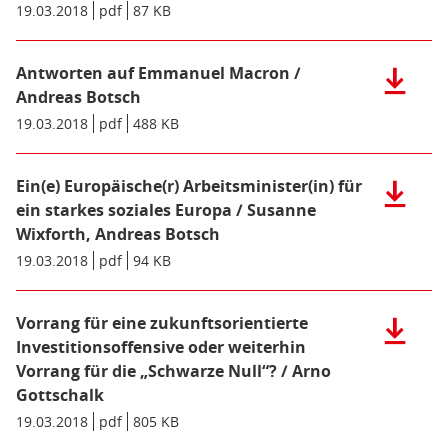
KB)
Wolfgang
Datei:
Datum/Gültigkeit:
19.03.2018
Dateiformat:
pdf
Dateigröße:
87 KB
Metadaten:
Schröder
Stichwort
(pdf),
Wettbewe
143
/
Antworten auf Emmanuel Macron /
Herunter
KB)
Dierk
der
Andreas Botsch
Hirschel
Datei:
Datum/Gültigkeit:
19.03.2018
Dateiformat:
pdf
Dateigröße:
488 KB
Metadaten:
(pdf),
Antwort
87
auf
KB)
Emmanue
Ein(e) Europäische(r) Arbeitsminister(in) für
Herunter
Macron
der
ein starkes soziales Europa / Susanne
/
Datei:
Wixforth, Andreas Botsch
Andreas
Ein(e)
Datum/Gültigkeit:
19.03.2018
Dateiformat:
pdf
Dateigröße:
94 KB
Metadaten:
Botsch
Europäis
(pdf),
Arbeitsmi
488
für
Vorrang für eine zukunftsorientierte
Herunter
KB)
ein
der
Investitionsoffensive oder weiterhin
starkes
Datei:
Vorrang für die „Schwarze Null“? / Arno
soziales
Vorrang
Gottschalk
Europa
für
Datum/Gültigkeit:
19.03.2018
Dateiformat:
pdf
Dateigröße:
805 KB
Metadaten:
/
eine