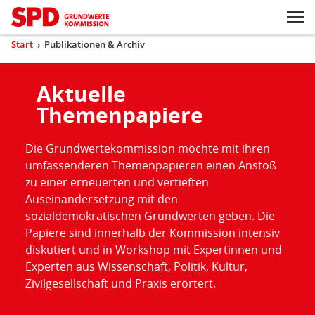
Zum Inhaltsbereich der Seite
Zum Fußbereich der Seite
Kopfbereich
Sprungmarken-
Hauptnavigation
M
Navigation
ei
Start
›
Publikationen & Archiv
(aktuell)
Sie
sind
Inhaltsbereich
Publikationen
hier
Aktuelle
und
Themenpapiere
Archiv
Die Grundwertekommission möchte mit ihren
umfassenderen Themenpapieren einen Anstoß
zu einer erneuerten und vertieften
Auseinandersetzung mit den
sozialdemokratischen Grundwerten geben. Die
Papiere sind innerhalb der Kommission intensiv
diskutiert und in Workshop mit Expertinnen und
Experten aus Wissenschaft, Politik, Kultur,
Zivilgesellschaft und Praxis erörtert.