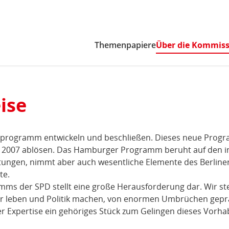
Zum Inhaltsbereich der Seite
Zum Fußbereich der Seite
Themenpapiere
Über die Kommis
ise
atzprogramm entwickeln und beschließen. Dieses neue Pro
2007 ablösen. Das Hamburger Programm beruht auf den i
ngen, nimmt aber auch wesentliche Elemente des Berline
te.
ms der SPD stellt eine große Herausforderung dar. Wir ste
 wir leben und Politik machen, von enormen Umbrüchen gepr
r Expertise ein gehöriges Stück zum Gelingen dieses Vorh