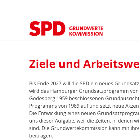
Kopfbereich
Sprungmarken-
Start
›
Über die Kommission
(aktuell)
Navigation
Sie
sind
Hauptnavigation
hier
Inhaltsbereich
Ziele und Arbeitswe
Über
die
Bis Ende 2027 will die SPD ein neues Grunds
Kommission
wird das Hamburger Grundsatzprogramm von 
Godesberg 1959 beschlossenen Grundausrichtu
Programms von 1989 auf und setzt neue Akzen
Die Entwicklung eines neuen Grundsatzprogram
uns dieser Aufgabe, weil die Zeiten, in denen
sind. Die Grundwertekommission kann mit ihre
beitragen.